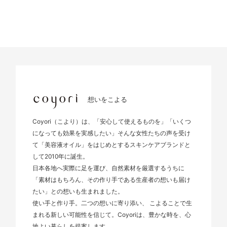
想いをこよる
Coyori（こより）は、「安心して使えるものを」「いくつ
になっても効果を実感したい」そんな女性たちの声を受け
て「美容液オイル」をはじめとするスキンケアブランドと
して2010年に誕生。
日本各地へ実際に足を運び、自然素材を厳選するうちに
「素材はもちろん、その作り手である生産者の想いも届け
たい」との想いも生まれました。
使い手と作り手。二つの想いに寄り添い、 こよることで生
まれる新しい可能性を信じて。Coyoriは、豊かな時を、心
地よい暮らしを提案します。