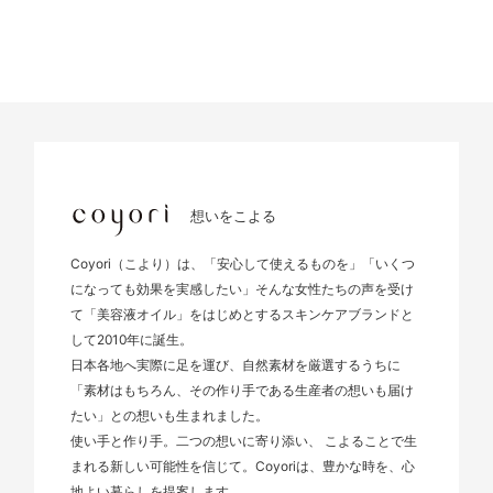
想いをこよる
Coyori（こより）は、「安心して使えるものを」「いくつ
になっても効果を実感したい」そんな女性たちの声を受け
て「美容液オイル」をはじめとするスキンケアブランドと
して2010年に誕生。
日本各地へ実際に足を運び、自然素材を厳選するうちに
「素材はもちろん、その作り手である生産者の想いも届け
たい」との想いも生まれました。
使い手と作り手。二つの想いに寄り添い、 こよることで生
まれる新しい可能性を信じて。Coyoriは、豊かな時を、心
地よい暮らしを提案します。