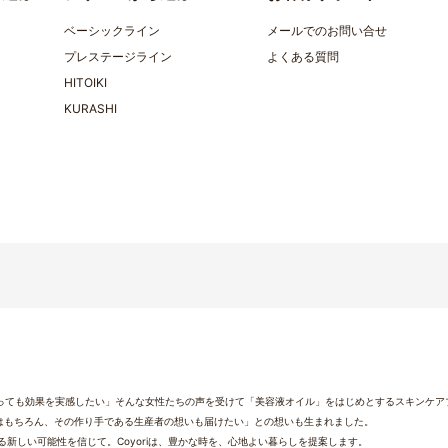
ベーシックライン
メールでのお問い合せ
プレステージライン
よくある質問
HITOIKI
KURASHI
なっても効果を実感したい」そんな女性たちの声を受けて「美容液オイル」をはじめとするスキンケアブ
はもちろん、その作り手である生産者の想いも届けたい」との想いも生まれました。
新しい可能性を信じて。Coyoriは、豊かな時を、心地よい暮らしを提案します。