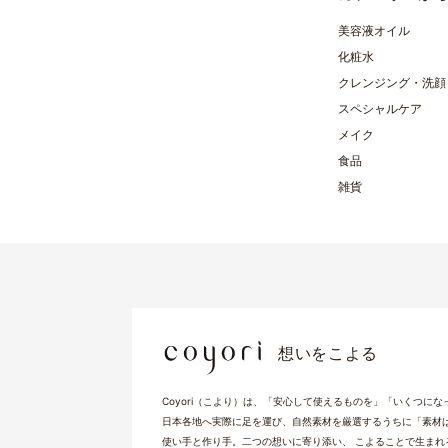
美容液オイル
化粧水
クレンジング・洗顔
スペシャルケア
メイク
食品
雑貨
想いをこよる
Coyori（こより）は、「安心して使えるものを」「いくつに
日本各地へ実際に足を運び、自然素材を厳選するうちに「素材
使い手と作り手。二つの想いに寄り添い、 こよることで生まれる