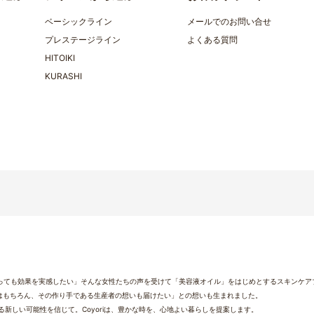
ベーシックライン
メールでのお問い合せ
プレステージライン
よくある質問
HITOIKI
KURASHI
なっても効果を実感したい」そんな女性たちの声を受けて「美容液オイル」をはじめとするスキンケアブ
はもちろん、その作り手である生産者の想いも届けたい」との想いも生まれました。
新しい可能性を信じて。Coyoriは、豊かな時を、心地よい暮らしを提案します。