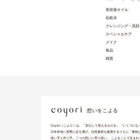
美容液オイル
化粧水
クレンジング・洗顔
スペシャルケア
メイク
食品
雑貨
想いをこよる
Coyori（こより）は、「安心して使えるものを」「いくつに
日本各地へ実際に足を運び、自然素材を厳選するうちに「素材
使い手と作り手。二つの想いに寄り添い、 こよることで生まれる