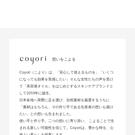
想いをこよる
Coyori（こより）は、「安心して使えるものを」「いくつ
になっても効果を実感したい」そんな女性たちの声を受け
て「美容液オイル」をはじめとするスキンケアブランドと
して2010年に誕生。
日本各地へ実際に足を運び、自然素材を厳選するうちに
「素材はもちろん、その作り手である生産者の想いも届け
たい」との想いも生まれました。
使い手と作り手。二つの想いに寄り添い、 こよることで生
まれる新しい可能性を信じて。Coyoriは、豊かな時を、心
地よい暮らしを提案します。