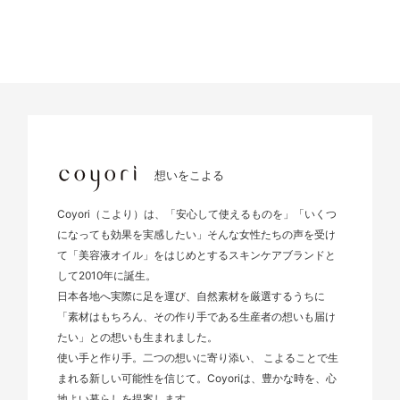
想いをこよる
Coyori（こより）は、「安心して使えるものを」「いくつ
になっても効果を実感したい」そんな女性たちの声を受け
て「美容液オイル」をはじめとするスキンケアブランドと
して2010年に誕生。
日本各地へ実際に足を運び、自然素材を厳選するうちに
「素材はもちろん、その作り手である生産者の想いも届け
たい」との想いも生まれました。
使い手と作り手。二つの想いに寄り添い、 こよることで生
まれる新しい可能性を信じて。Coyoriは、豊かな時を、心
地よい暮らしを提案します。