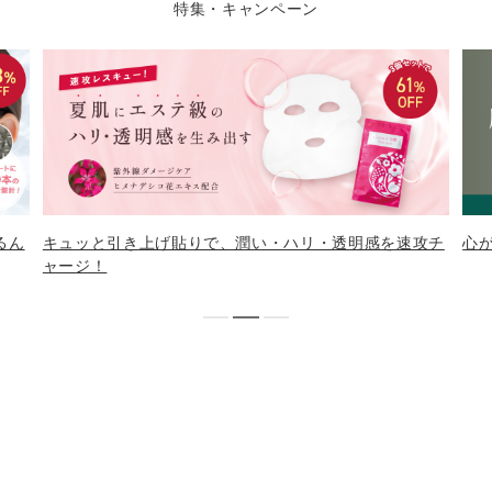
特集・キャンペーン
るん
キュッと引き上げ貼りで、潤い・ハリ・透明感を速攻チ
心
ャージ！