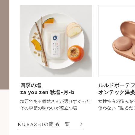
四季の塩
ルルドボーテ
za you zen 秋塩-月-b
オンテック温
。火を
塩匠である雄然さんが選りすぐった
女性特有の悩みを
温灸
その季節の味わいが際立つ塩
使わない〝貼るだ
KURASHIの商品一覧