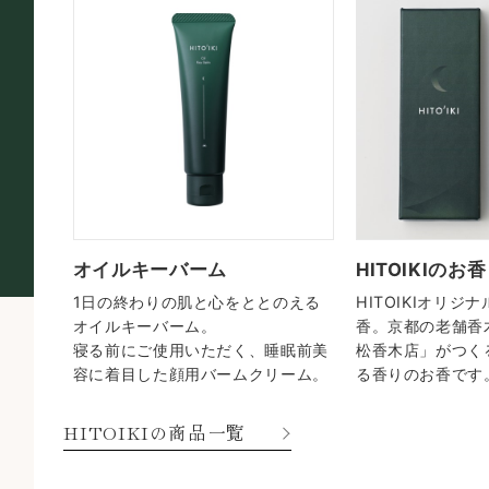
オイルキーバーム
HITOIKIのお香
ージのお
1日の終わりの肌と心をととのえる
HITOIKIオリ
「山田
オイルキーバーム。
香。京都の老舗香
で品あ
寝る前にご使用いただく、睡眠前美
松香木店」がつく
容に着目した顔用バームクリーム。
る香りのお香です
HITOIKIの商品一覧