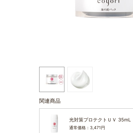
関連商品
光対策プロテクトＵＶ 35mL
通常価格：3,471円