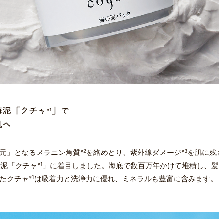
海泥「クチャ
」で
※1
肌へ
元」となるメラニン角質
※2
を絡めとり、紫外線ダメージ
※3
を肌に残
の海泥「クチャ
※1
」に着目しました。海底で数百万年かけて堆積し、髪の
たクチャ
※1
は吸着力と洗浄力に優れ、ミネラルも豊富に含みます。