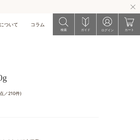
riについて
コラム
検索
ガイド
カート
ログイン
g
5点／210件)