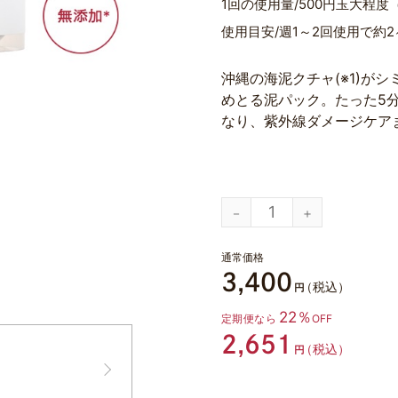
1回の使用量
500円玉大程度
使用目安
週1～2回使用で約
沖縄の海泥クチャ(※1)がシ
めとる泥パック。たった5
なり、紫外線ダメージケア
通常価格
3,400
（税込）
円
22％
定期便なら
OFF
2,651
（税込）
円