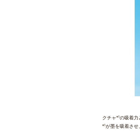
クチャ
※1
の吸着力
※1
が墨を吸着させ