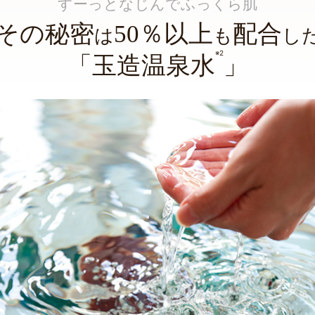
すーっとなじんでふっくら肌
その秘密
50％以上
配合
は
も
し
※2
「玉造温泉水
」