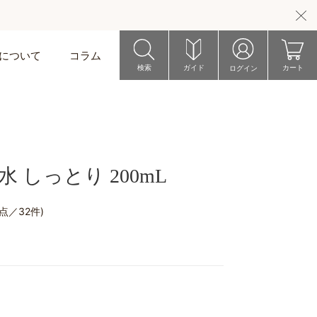
riについて
コラム
検索
ガイド
カート
ログイン
 しっとり 200mL
8点／32件)