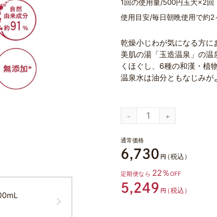
1回の使用量
500円玉大×2回
使用目安
毎日朝晩使用で約2
乾燥小じわが気になる方に
美肌の湯「玉造温泉」の温
くほぐし、6種の和漢・植
温泉水は油分ともなじみが
通常価格
6,730
（税込）
円
22％
定期便なら
OFF
5,249
（税込）
円
0mL