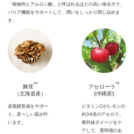
「植物性ヒアルロン酸」と呼ばれるほどの高い保水力で、
バリア機能をサポートして、潤いをしっかり閉じ込めま
す。
※4
※5
舞茸
アセローラ
（北海道産）
(沖縄産)
皮脂膜形成をサポー
ビタミンCがレモンの
ト。若々しい肌が叶
約34倍のアセロラ。
います。
紫外線ダメージをケ
アして、透明感のあ