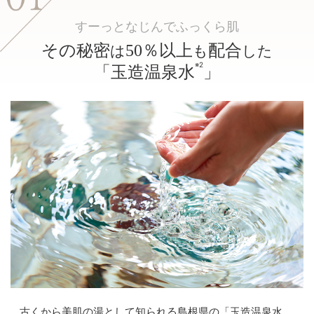
すーっとなじんでふっくら肌
その秘密
50％以上
配合
は
も
した
※2
「玉造温泉水
」
古くから美肌の湯として知られる島根県の「玉造温泉水