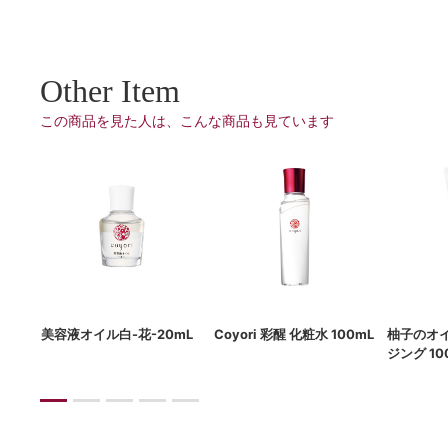
Other Item
この商品を見た人は、こんな商品も見ています
g
美容液オイル白-花-20mL
Coyori 彩醒 化粧水 100mL
柚子のオ
ジング 10