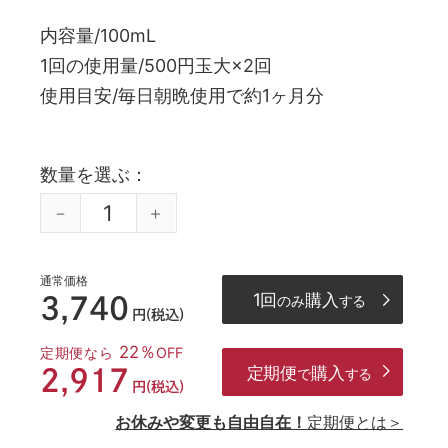
内容量
100mL
1回の使用量
500円玉大×2回
使用目安
毎日朝晩使用で約1ヶ月分
数量を選ぶ
通常価格
1回
購入
3,740
のみ
する
円(税込)
22％
定期便なら
OFF
定期便
購入
2,917
で
する
円(税込)
お休みや変更も自由自在！
定期便とは＞