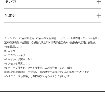
使い方
全成分
＊パラベン・石油系鉱物油・石油系界面活性剤・シリコン・合成香料・タール系色素・
紫外線吸収剤・殺菌剤・合成酸化防止剤・旧表示指定成分・動物由来原料は無添加。
※1 角質層のこと
※2 温泉水
※3 アロエベラ葉水
※4 マイタケ子実体エキス
※5 アセロラ果実エキス
※6 オリーブ果実油、ツバキ種子油、ユズ種子油、コメヌカ油
※原料の自然素材は、生育状況・収穫状況で産地が変わる可能性がございます。
※システム上表示価格より数円お安くなる場合がございます。