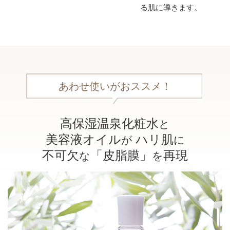
る肌に導きます。
あわせ使いがおススメ！
高保湿温泉化粧水
と
美容液オイル
ハリ肌
が
に
不可欠
「皮脂膜」
再現
な
を