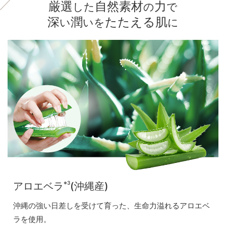
厳選
自然素材
力
した
の
で
深
潤
たたえる肌
い
いを
に
※3
アロエベラ
(沖縄産)
沖縄の強い日差しを受けて育った、生命力溢れるアロエベ
ラを使用。