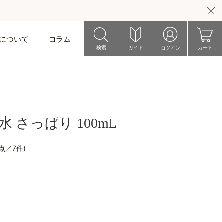
riについて
コラム
検索
ガイド
カート
ログイン
 さっぱり 100mL
7点／7件)