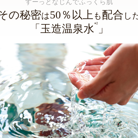
すーっとなじんでふっくら肌
その秘密
50％以上
配合
は
も
し
※2
「玉造温泉水
」