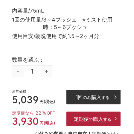
内容量
75mL
1回の使用量
3～4プッシュ ※ミスト使用
時：5～6プッシュ
使用目安
朝晩使用で約1.5～2ヶ月分
数量を選ぶ
通常価格
1回
購入
5,039
のみ
する
円(税込)
22％
定期便なら
OFF
定期便
購入
3,930
で
する
円(税込)
お休みや変更も自由自在！
定期便とは＞