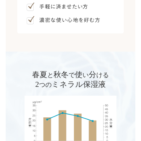
春夏
秋冬
使
分
と
で
い
ける
2
ミネラル保湿液
つの