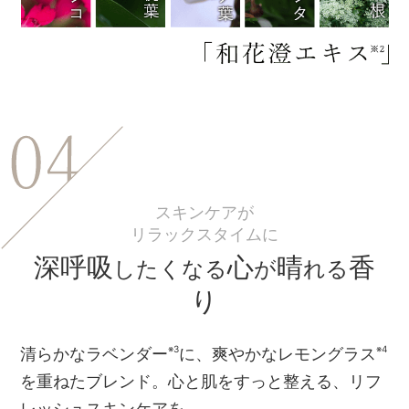
スキンケアが
リラックスタイムに
深呼吸
心
晴
香
したくなる
が
れる
り
※3
※4
清らかなラベンダー
に、爽やかなレモングラス
を重ねたブレンド。心と肌をすっと整える、リフ
レッシュスキンケアを。