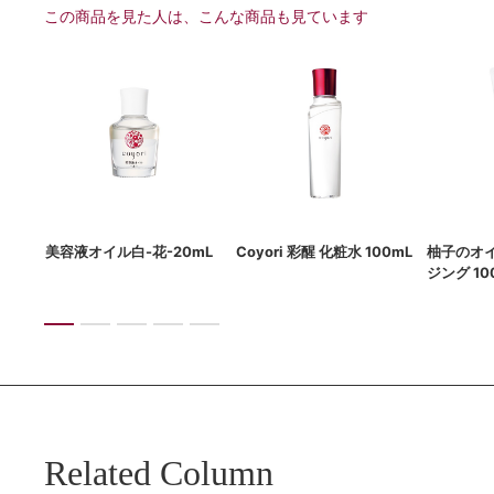
この商品を見た人は、こんな商品も見ています
g
美容液オイル白-花-20mL
Coyori 彩醒 化粧水 100mL
柚子のオ
ジング 10
Related Column