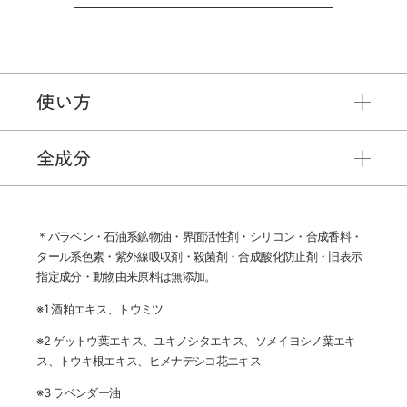
使い方
全成分
＊パラベン・石油系鉱物油・界面活性剤・シリコン・合成香料・
タール系色素・紫外線吸収剤・殺菌剤・合成酸化防止剤・旧表示
指定成分・動物由来原料は無添加。
※1 酒粕エキス、トウミツ
※2 ゲットウ葉エキス、ユキノシタエキス、ソメイヨシノ葉エキ
ス、トウキ根エキス、ヒメナデシコ花エキス
※3 ラベンダー油