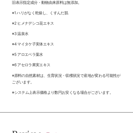
旧表示指定成分・動物由来原料は無添加。
※1 ハリがなく乾燥し、くすんだ肌
※2 ヒメナデシコ花エキス
※3 温泉水
※4 マイタケ子実体エキス
※5 アロエベラ葉水
※6 アセロラ果実エキス
※原料の自然素材は、生育状況・収穫状況で産地が変わる可能性が
ございます。
※システム上表示価格より数円お安くなる場合がございます。