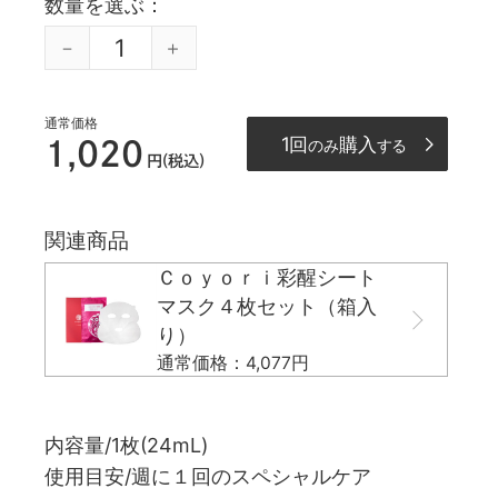
数量を選ぶ
通常価格
1回
購入
1,020
のみ
する
円(税込)
関連商品
Ｃｏｙｏｒｉ彩醒シート
マスク４枚セット（箱入
り）
通常価格：4,077円
内容量/1枚(24mL)
使用目安/週に１回のスペシャルケア