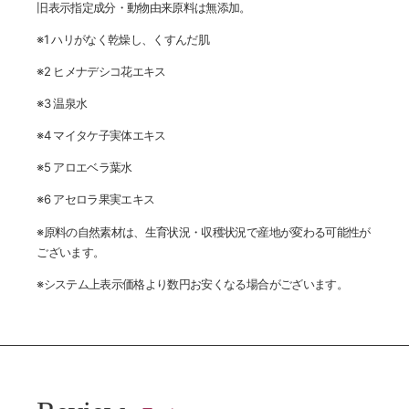
旧表示指定成分・動物由来原料は無添加。
※1 ハリがなく乾燥し、くすんだ肌
※2 ヒメナデシコ花エキス
※3 温泉水
※4 マイタケ子実体エキス
※5 アロエベラ葉水
※6 アセロラ果実エキス
※原料の自然素材は、生育状況・収穫状況で産地が変わる可能性が
ございます。
※システム上表示価格より数円お安くなる場合がございます。