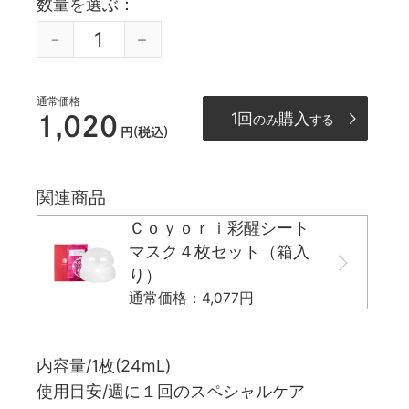
数量を選ぶ
通常価格
1回
購入
1,020
のみ
する
円(税込)
関連商品
Ｃｏｙｏｒｉ彩醒シート
マスク４枚セット（箱入
り）
通常価格：4,077円
内容量/1枚(24mL)
使用目安/週に１回のスペシャルケア