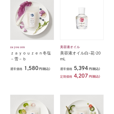
za you zen
美容液オイル
ｚａｙｏｕｚｅｎ冬塩
美容液オイル白-花-20
－雪－ｂ
mL
1,580
5,394
通常価格
通常価格
円(税込)
円(税込)
4,207
定期価格
円(税込)