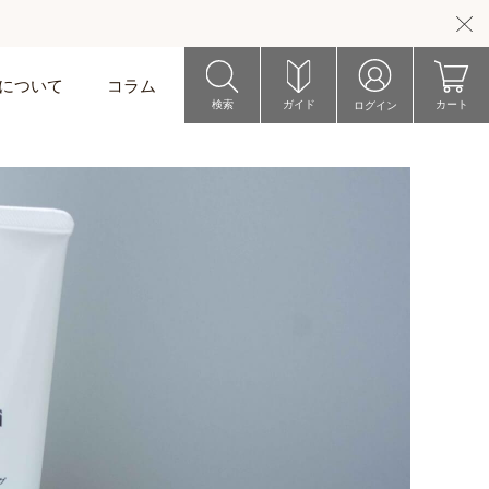
riについて
コラム
検索
ガイド
カート
ログイン