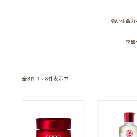
強い生命力
季節
全
8
件 1～8件表示中