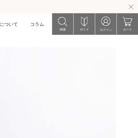
riについて
コラム
検索
ガイド
カート
ログイン