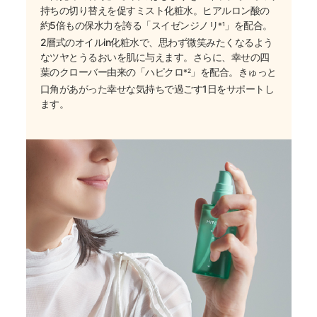
持ちの切り替えを促すミスト化粧水。ヒアルロン酸の
約5倍もの保水力を誇る「スイゼンジノリ
」を配合。
※1
2層式のオイルin化粧水で、思わず微笑みたくなるよう
なツヤとうるおいを肌に与えます。さらに、幸せの四
葉のクローバー由来の「ハピクロ
」を配合。きゅっと
※2
口角があがった幸せな気持ちで過ごす1日をサポートし
ます。