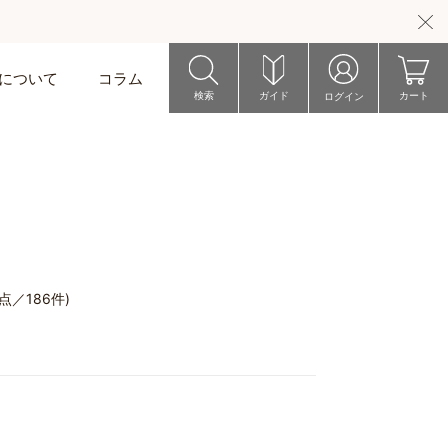
riについて
コラム
検索
ガイド
カート
ログイン
5点／186件)