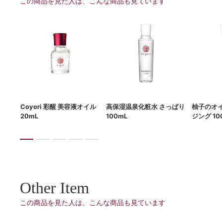
この商品を見た人は、こんな商品も見ています
g
Coyori 彩醒 美容液オイル
高保湿温泉化粧水 さっぱり
柚子のオ
20mL
100mL
ジング 10
Other Item
この商品を見た人は、こんな商品も見ています