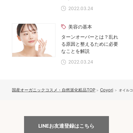
2022.03.24
美容の基本
ターンオーバーとは？乱れ
る原因と整えるために必要
なことを解説
2022.03.24
国産オーガニックコスメ・自然派化粧品TOP
Coyori
オイルコ
LINEお友達登録はこちら