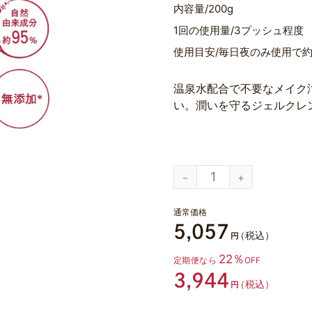
内容量
200g
1回の使用量
3プッシュ程度
使用目安
毎日夜のみ使用で約
温泉水配合で不要なメイク
い。潤いを守るジェルクレ
通常価格
5,057
（税込）
円
22％
定期便なら
OFF
3,944
（税込）
円