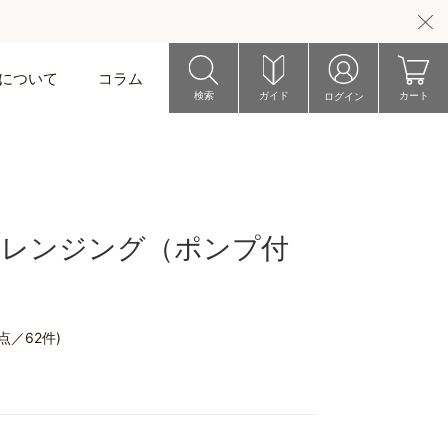
riについて
コラム
検索
ガイド
カート
ログイン
クレンジング（ポンプ付
7点／62件)